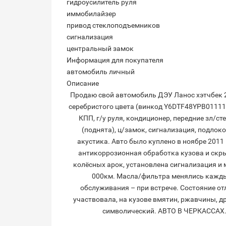
гидроусилитель руля
иммобилайзер
привод стеклоподъемников
сигнализация
центральный замок
Информация для покупателя
автомобиль личный
Описание
Продаю свой автомобиль ДЭУ Ланос хэтчбек 2
серебристого цвета (винкод Y6DTF48YPB0111111 
КПП, г/у руля, кондиционер, передние зл/ст
(поднята), ц/замок, сигнализация, подло
акустика. Авто было куплено в ноябре 2011
антикоррозионная обработка кузова и скр
колёсных арок, установлена сигнализация и 
000км. Масла/фильтра менялись каждые
обслуживания – при встрече. Состояние отл
участвовала, на кузове вмятин, ржавчины, др
символический. АВТО В ЧЕРКАССАХ