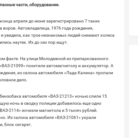
апасные части, оборудование.
 конца апреля до июня зарегистрировано 7 таких
а воров. Автовладелица, 1976 года рождения,
 и увидела, как трое незнакомых людей снимают колеса
ились наутек. Их до сих пор ищут.
ром факте. На улице Молодежной из припаркованного
«ВАЗ-21099» похитили автомагнитолу и аккумулятор. А
рождения, из салона автомобиля «Лада Калина» пропали
оловное дело.
 бензобака автомобиля «ВАЗ-21213» ночью слили 15
ющую ночь в сводку полиции добавилось еще одно
«ВАЗ-2114» исчезли магнитола и 5 тысяч рублей.
но. Из салона автомобиля «ВАЗ-21061» украли
и, блок сигарет.