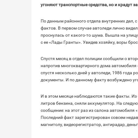
угоняют транспортные средства, но и крадут з
По данным районного отдела внутренних дел, с
фактов. В первом случае автоледи лично видел
проснулась от какого-то шума. Вышла на улицу
с ее «Лады Гранты». Увидев хозяйку, воры брос
Спустя месяц в отдел полиции сообщили о вто
напротив многоквартирного дома автомобиля 
спустя несколько дней у автоледи, 1986 года 
документы. И по данному факту возбуждено уг
И в этом месяце наблюдаются такие факты. Из
литров бензина, сняли аккумулятор. На следу
сообщение: на этот раз из салона автомобиля 
Последний факт зарегистрирован совсем недав
магнитолу, видеорегистратор, антирадар, деньг