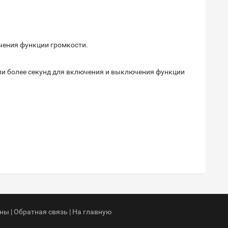
ения функции громкости.
ли более секунд для включения и выключения функции
ны |
Обратная связь
|
На главную