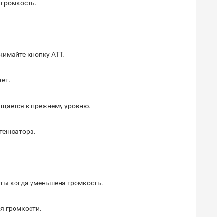
 громкость.
имайте кнопку ATT.
ает.
ащается к прежнему уровню.
тенюатора.
оты когда уменьшена громкость.
я громкости.