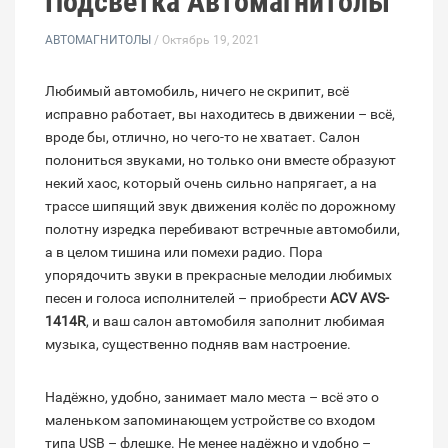
Подсветка Автомагнитолы
АВТОМАГНИТОЛЫ
/ Октябрь 19, 2021
Любимый автомобиль, ничего не скрипит, всё
исправно работает, вы находитесь в движении – всё,
вроде бы, отлично, но чего-то не хватает. Салон
полониться звуками, но только они вместе образуют
некий хаос, который очень сильно напрягает, а на
трассе шипящий звук движения колёс по дорожному
полотну изредка перебивают встречные автомобили,
а в целом тишина или помехи радио. Пора
упорядочить звуки в прекрасные мелодии любимых
песен и голоса исполнителей – приобрести
ACV AVS-
1414R
, и ваш салон автомобиля заполнит любимая
музыка, существенно подняв вам настроение.
Надёжно, удобно, занимает мало места – всё это о
маленьком запоминающем устройстве со входом
типа USB – флешке. Не менее надёжно и удобно –