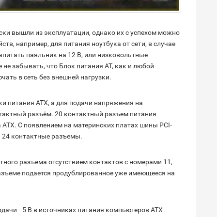
ски вышли из эксплуатации, однако их с успехом можно
тв, например, для питания ноутбука от сети, в случае
запитать паяльник на 12 В, или низковольтные
 не забывать, что Блок питания АТ, как и любой
чать в сеть без внешней нагрузки.
и питания АТХ, а для подачи напряжения на
нтактный разъём. 20 контактный разъем питания
а АТХ. С появлением на материнских платах шины PCI-
ь 24 контактные разъемы.
тного разъема отсутствием контактов с номерами 11,
 разъеме подается продублированное уже имеющееся на
одачи −5 В в источниках питания компьютеров ATX