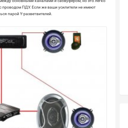
между основными каналами и сабвуфером, но это легко
с проводом ПДУ. Если же ваши усилители не имеют
ься парой Y-разветвителей.