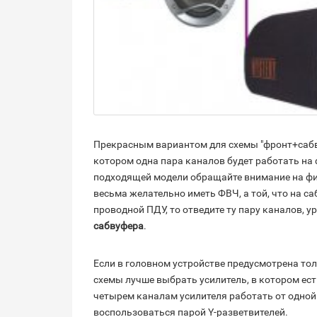
Прекрасным вариантом для схемы "фронт+сабв
котором одна пара каналов будет работать на ф
подходящей модели обращайте внимание на фил
весьма желательно иметь ФВЧ, а той, что на са
проводной ПДУ, то отведите ту пару каналов, у
сабвуфера
.
Если в головном устройстве предусмотрена то
схемы лучше выбрать усилитель, в котором ес
четырем каналам усилителя работать от одной
воспользоваться парой Y-разветвителей.