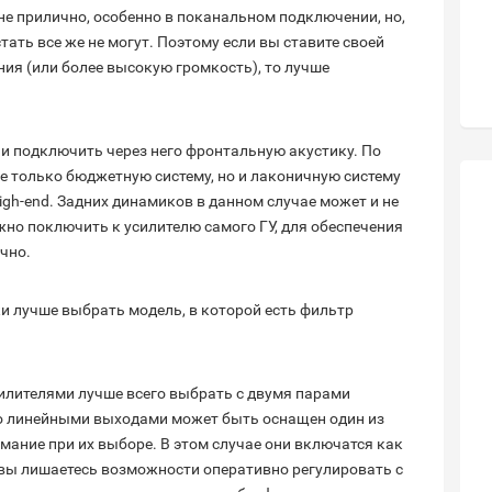
лне прилично, особенно в поканальном подключении, но,
ть все же не могут. Поэтому если вы ставите своей
ия (или более высокую громкость), то лучше
 и подключить через него фронтальную акустику. По
е только бюджетную систему, но и лаконичную систему
igh-end. Задних динамиков в данном случае может и не
ожно поключить к усилителю самого ГУ, для обеспечения
чно.
и лучше выбрать модель, в которой есть фильтр
силителями лучше всего выбрать с двумя парами
то линейными выходами может быть оснащен один из
мание при их выборе. В этом случае они включатся как
м вы лишаетесь возможности оперативно регулировать с